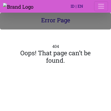
ID
|
EN
Error Page
404
Oops! That page can’t be
found.